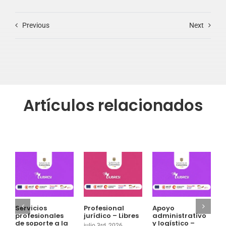
Previous
Next
Artículos relacionados
Servicios
Profesional
Apoyo
P
profesionales
jurídico – Libres
administrativo
a
de soporte a la
y logístico –
g
julio 3rd, 2026