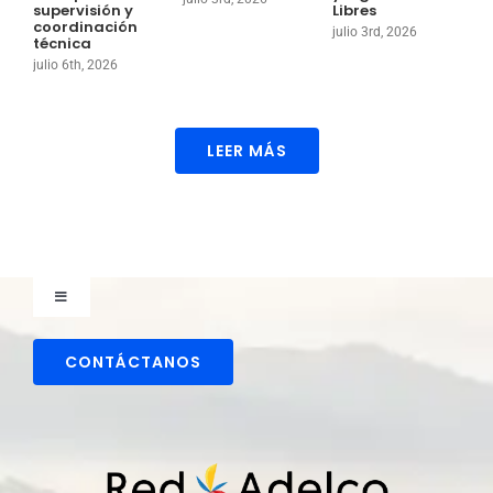
supervisión y
Libres
o
coordinación
julio 3rd, 2026
j
técnica
julio 6th, 2026
LEER MÁS
Toggle
Navigation
Comunicaciones
CONTÁCTANOS
Directorio colaboradores