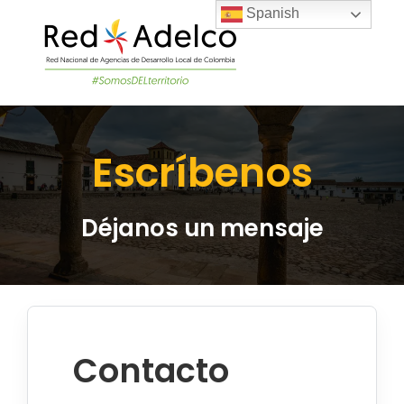
Skip
Spanish
to
content
Togg
Navi
LA RED
Escríbenos
PROYECTOS DEL
Déjanos un mensaje
NOTICIAS
ÚNETE A LA RED
Contacto
ACADEMIA