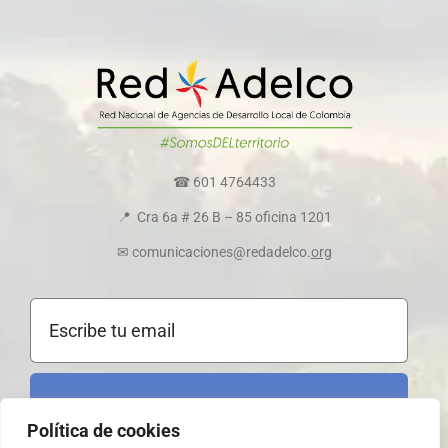
Directorio colaboradores
Transparencia y ética empresarial
Comité de convivencia
☎ 601 4764433
📍 Cra 6a # 26 B – 85 oficina 1201
Política de cookies
✉ comunicaciones@redadelco.
org
Registrarme al boletín
Política de cookies