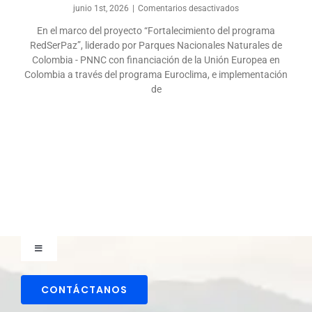
en
junio 1st, 2026
|
Comentarios desactivados
Proyecto
En el marco del proyecto “Fortalecimiento del programa
RedSerPaz
RedSerPaz”, liderado por Parques Nacionales Naturales de
avanza
en
Colombia - PNNC con financiación de la Unión Europea en
su
Colombia a través del programa Euroclima, e implementación
consolidación
de
territorial
y
estratégica
en
Colombia
Toggle
Navigation
Comunicaciones
CONTÁCTANOS