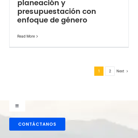
planeación y
presupuestación con
enfoque de género
Read More
1
2
Next
Toggle
Navigation
Comunicaciones
CONTÁCTANOS