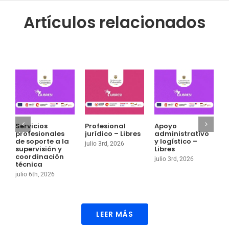
Artículos relacionados
Servicios
Profesional
Apoyo
P
profesionales
jurídico – Libres
administrativo
a
de soporte a la
y logístico –
g
julio 3rd, 2026
supervisión y
Libres
o
coordinación
julio 3rd, 2026
j
técnica
julio 6th, 2026
LEER MÁS