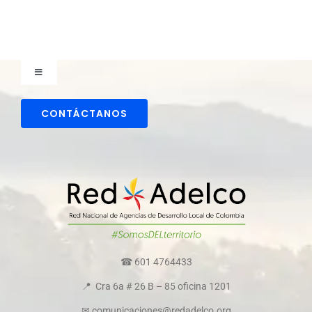
Toggle
Navigation
Comunicaciones
CONTÁCTANOS
Directorio colaboradores
Transparencia y ética empresarial
Comité de convivencia
☎ 601 4764433
📍 Cra 6a # 26 B – 85 oficina 1201
Política de cookies
✉ comunicaciones@redadelco.
org