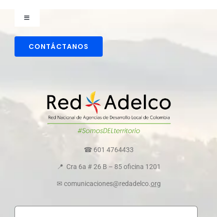
Toggle
Navigation
Comunicaciones
CONTÁCTANOS
Directorio colaboradores
Transparencia y ética empresarial
Comité de convivencia
☎ 601 4764433
📍 Cra 6a # 26 B – 85 oficina 1201
Política de cookies
✉ comunicaciones@redadelco.
org