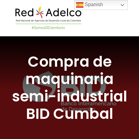
Skip
Spanish
to
content
Togg
Navi
LA RED
Compra de
PROYECTOS DEL
maquinaria
NOTICIAS
semi-industrial
ÚNETE A LA RED
BID Cumbal
ACADEMIA