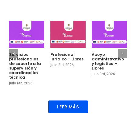
Servicios
Profesional
Apoyo
P
profesionales
jurídico – Libres
administrativo
a
de soporte a la
y logístico –
g
julio 3rd, 2026
supervisión y
Libres
o
coordinación
julio 3rd, 2026
j
técnica
julio 6th, 2026
LEER MÁS