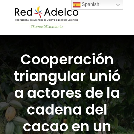
Skip
Spanish
to
content
Togg
Navi
LA RED
Cooperación
PROYECTOS DEL
triangular unió
NOTICIAS
a actores de la
ÚNETE A LA RED
cadena del
cacao en un
ACADEMIA