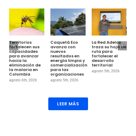
Territorios
Caquetá Eco
La Red Adelco
E
fortalecen sus
avanza con
traza su hoja de
S
capacidades
nuevos
ruta para
E
para avanzar
resultados en
fortalecer el
T
hacia la
energía limpia y
desarrollo
e
eliminación de
comercialización
territorial
c
la malaria en
para las
s
agosto 5th, 2026
Colombia
organizaciones
p
l
agosto 6th, 2026
agosto 5th, 2026
e
a
LEER MÁS