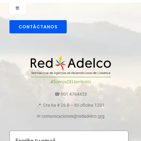
Toggle
Navigation
Comunicaciones
CONTÁCTANOS
Directorio colaboradores
Transparencia y ética empresarial
Comité de convivencia
☎ 601 4764433
📍 Cra 6a # 26 B – 85 oficina 1201
Política de cookies
✉ comunicaciones@redadelco.
org