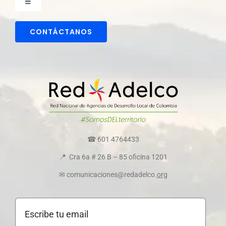
Toggle
Navigation
Comunicaciones
CONTÁCTANOS
Directorio colaboradores
Transparencia y ética empresarial
Comité de convivencia
☎ 601 4764433
📍 Cra 6a # 26 B – 85 oficina 1201
Política de cookies
✉ comunicaciones@redadelco.
org