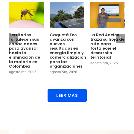
Territorios
Caquetá Eco
La Red Adelco
E
fortalecen sus
avanza con
traza su hoja de
S
capacidades
nuevos
ruta para
E
para avanzar
resultados en
fortalecer el
T
hacia la
energía limpia y
desarrollo
e
eliminación de
comercialización
territorial
c
la malaria en
para las
s
agosto 5th, 2026
Colombia
organizaciones
p
l
agosto 6th, 2026
agosto 5th, 2026
e
a
LEER MÁS