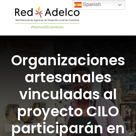
Skip
Spanish
to
content
Togg
Navi
LA RED
Organizaciones
PROYECTOS DEL
artesanales
NOTICIAS
vinculadas al
ÚNETE A LA RED
proyecto CILO
participarán en
ACADEMIA