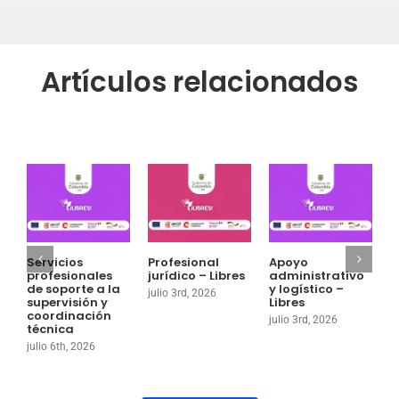
Artículos relacionados
Servicios
Profesional
Apoyo
P
profesionales
jurídico – Libres
administrativo
a
de soporte a la
y logístico –
g
julio 3rd, 2026
supervisión y
Libres
o
coordinación
julio 3rd, 2026
j
técnica
julio 6th, 2026