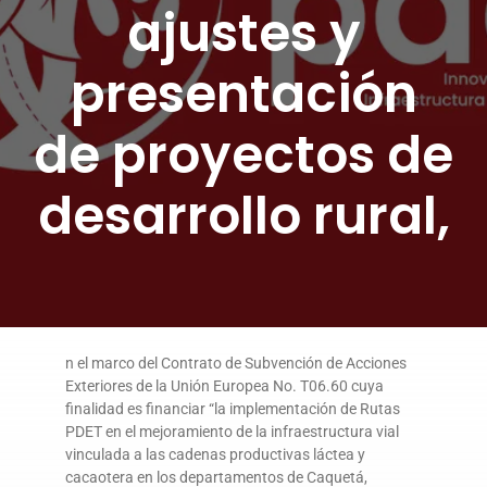
ajustes y
DONA AQUÍ
presentación
de proyectos de
desarrollo rural,
n el marco del Contrato de Subvención de Acciones
Exteriores de la Unión Europea No. T06.60 cuya
finalidad es financiar “la implementación de Rutas
PDET en el mejoramiento de la infraestructura vial
vinculada a las cadenas productivas láctea y
cacaotera en los departamentos de Caquetá,