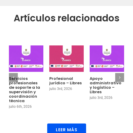
Artículos relacionados
Servicios
Profesional
Apoyo
P
profesionales
jurídico – Libres
administrativo
a
de soporte a la
y logístico –
g
julio 3rd, 2026
supervisión y
Libres
o
coordinación
julio 3rd, 2026
j
técnica
julio 6th, 2026
LEER MÁS