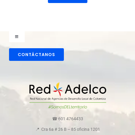
Toggle
Navigation
Comunicaciones
CONTÁCTANOS
Directorio colaboradores
Transparencia y ética empresarial
Comité de convivencia
☎ 601 4764433
📍 Cra 6a # 26 B – 85 oficina 1201
Política de cookies