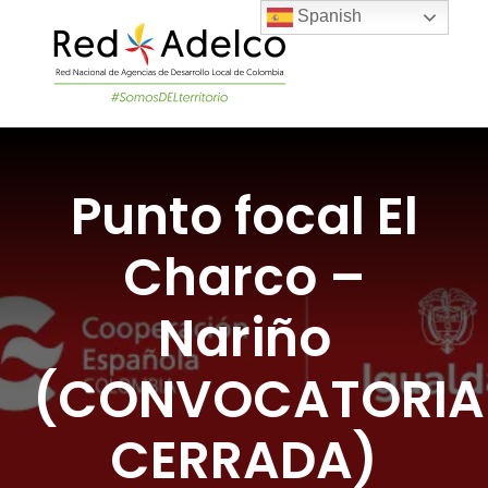
Skip
Spanish
to
content
Togg
Navi
LA RED
Punto focal El
PROYECTOS DEL
Charco –
NOTICIAS
Nariño
ÚNETE A LA RED
(CONVOCATORIA
CERRADA)
ACADEMIA