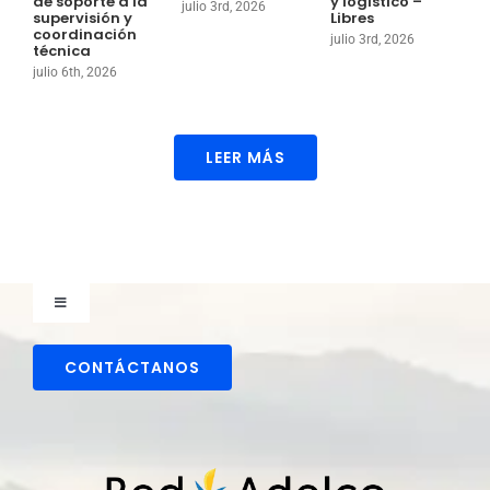
de soporte a la
y logístico –
g
julio 3rd, 2026
supervisión y
Libres
o
coordinación
julio 3rd, 2026
j
técnica
julio 6th, 2026
LEER MÁS
Toggle
Navigation
Comunicaciones
CONTÁCTANOS
Directorio colaboradores