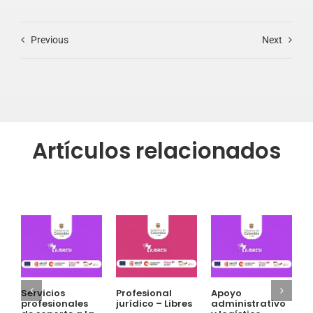
Previous
Next
Artículos relacionados
Servicios
Profesional
Apoyo
P
profesionales
jurídico – Libres
administrativo
a