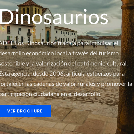
Dinosaurios
ADEL Los Dinosaurios trabaja para impulsar el
desarrollo económico local a través del turismo
sostenible y la valorización del patrimonio cultural.
Esta agencia, desde 2006, articula esfuerzos para
fortalecer las cadenas de valor rurales y promover la
participación ciudadana en el desarrollo.
VER BROCHURE