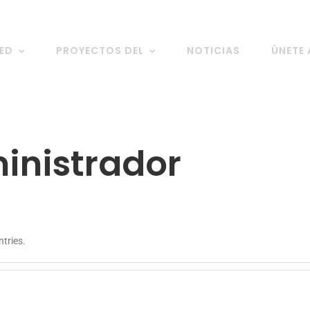
RED
PROYECTOS DEL
NOTICIAS
ÚNETE 
inistrador
tries.