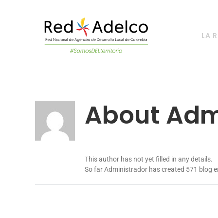
Skip
to
content
LA 
About
Adm
This author has not yet filled in any details.
So far Administrador has created 571 blog en