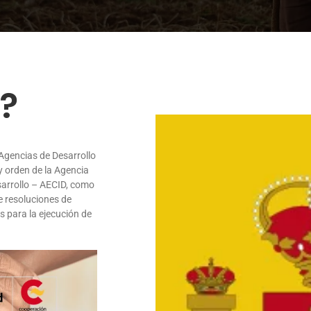
?
Agencias de Desarrollo
 orden de la Agencia
sarrollo – AECID, como
e resoluciones de
 para la ejecución de