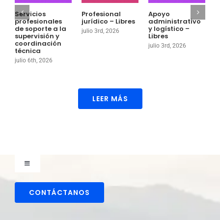
Servicios
Profesional
Apoyo
P
profesionales
jurídico – Libres
administrativo
a
de soporte a la
y logístico –
g
julio 3rd, 2026
supervisión y
Libres
o
coordinación
julio 3rd, 2026
j
técnica
julio 6th, 2026
LEER MÁS
Toggle
Navigation
Comunicaciones
CONTÁCTANOS