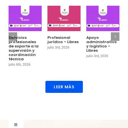
Servicios
Profesional
Apoyo
P
profesionales
jurídico – Libres
administrativo
a
de soporte a la
y logístico –
g
julio 3rd, 2026
supervisión y
Libres
o
coordinación
julio 3rd, 2026
j
técnica
julio 6th, 2026
LEER MÁS
Toggle