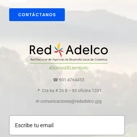
Navigation
Comunicaciones
CONTÁCTANOS
Directorio colaboradores
Transparencia y ética empresarial
Comité de convivencia
☎ 601 4764433
📍 Cra 6a # 26 B – 85 oficina 1201
Política de cookies
✉ comunicaciones@redadelco.
org