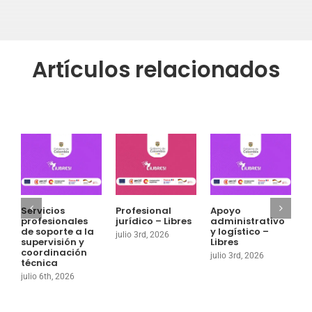
Artículos relacionados
Servicios
Profesional
Apoyo
P
profesionales
jurídico – Libres
administrativo
a
de soporte a la
y logístico –
g
julio 3rd, 2026
supervisión y
Libres
o
coordinación
julio 3rd, 2026
j
técnica
julio 6th, 2026