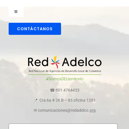
Toggle
Navigation
Comunicaciones
CONTÁCTANOS
Directorio colaboradores
Transparencia y ética empresarial
Comité de convivencia
☎ 601 4764433
📍 Cra 6a # 26 B – 85 oficina 1201
Política de cookies
✉ comunicaciones@redadelco.
org