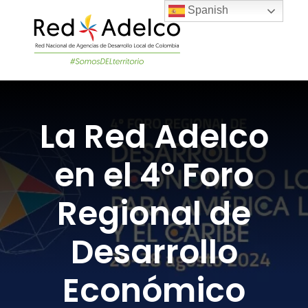
Skip
Spanish
to
content
Togg
Navi
LA RED
La Red Adelco
PROYECTOS DEL
en el 4° Foro
NOTICIAS
Regional de
ÚNETE A LA RED
Desarrollo
Económico
ACADEMIA