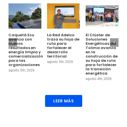
Caquetá Eco
La Red Adelco
El Clúster de
E
avanza con
traza su hoja de
Soluciones
A
nuevos
ruta para
Energéticas del
C
resultados en
fortalecer el
Tolima avanza
e
energía limpia y
desarrollo
en la
c
comercialización
territorial
construcción de
s
para las
su hoja de ruta
p
agosto 5th, 2026
organizaciones
para fortalecer
l
la transición
c
agosto 5th, 2026
energética
d
a
agosto 4th, 2026
a
LEER MÁS