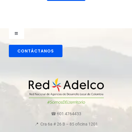
Toggle
Navigation
Comunicaciones
CONTÁCTANOS
Directorio colaboradores
Transparencia y ética empresarial
Comité de convivencia
☎ 601 4764433
📍 Cra 6a # 26 B – 85 oficina 1201
Política de cookies