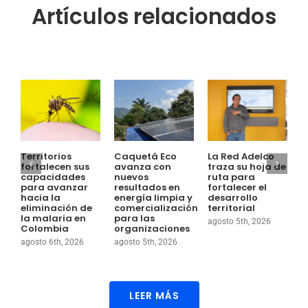
Artículos relacionados
Territorios
Caquetá Eco
La Red Adelco
E
fortalecen sus
avanza con
traza su hoja de
S
capacidades
nuevos
ruta para
E
para avanzar
resultados en
fortalecer el
T
hacia la
energía limpia y
desarrollo
e
eliminación de
comercialización
territorial
c
la malaria en
para las
s
agosto 5th, 2026
Colombia
organizaciones
p
l
agosto 6th, 2026
agosto 5th, 2026
e
a
LEER MÁS