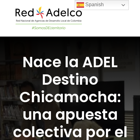
Skip
Spanish
to
content
Togg
Navi
LA RED
Nace la ADEL
PROYECTOS DEL
Destino
NOTICIAS
Chicamocha:
ÚNETE A LA RED
una apuesta
colectiva por el
ACADEMIA