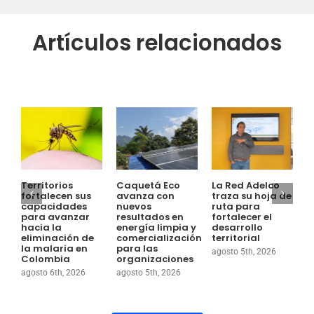
Artículos relacionados
Territorios
Caquetá Eco
La Red Adelco
E
fortalecen sus
avanza con
traza su hoja de
S
capacidades
nuevos
ruta para
E
para avanzar
resultados en
fortalecer el
T
hacia la
energía limpia y
desarrollo
e
eliminación de
comercialización
territorial
c
la malaria en
para las
s
agosto 5th, 2026
Colombia
organizaciones
p
l
agosto 6th, 2026
agosto 5th, 2026
e
a