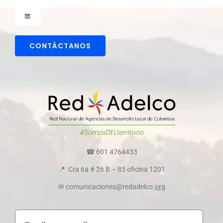
Toggle
Navigation
Comunicaciones
CONTÁCTANOS
Directorio colaboradores
Transparencia y ética empresarial
Comité de convivencia
☎ 601 4764433
📍 Cra 6a # 26 B – 85 oficina 1201
Política de cookies
✉ comunicaciones@redadelco.
org