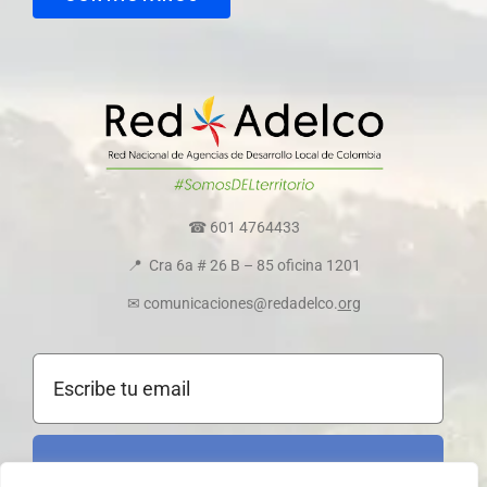
Directorio colaboradores
Transparencia y ética empresarial
Comité de convivencia
☎ 601 4764433
📍 Cra 6a # 26 B – 85 oficina 1201
Política de cookies
✉ comunicaciones@redadelco.
org
Registrarme al boletín