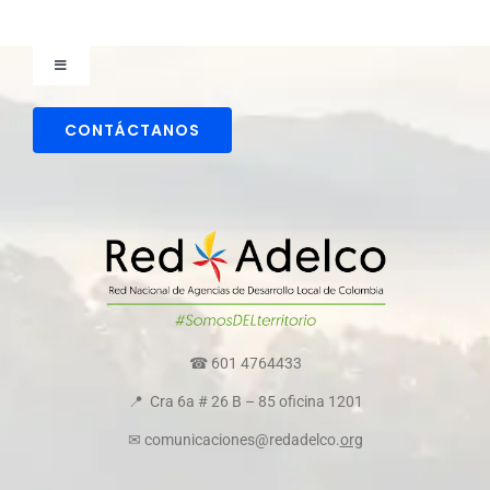
Toggle
Navigation
Comunicaciones
CONTÁCTANOS
Directorio colaboradores
Transparencia y ética empresarial
Comité de convivencia
☎ 601 4764433
📍 Cra 6a # 26 B – 85 oficina 1201
Política de cookies
✉ comunicaciones@redadelco.
org