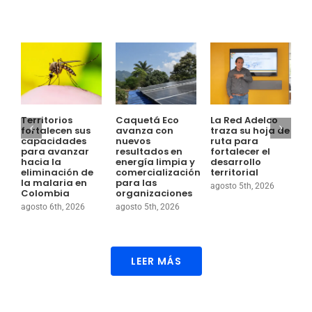
Territorios
Caquetá Eco
La Red Adelco
E
fortalecen sus
avanza con
traza su hoja de
S
capacidades
nuevos
ruta para
E
para avanzar
resultados en
fortalecer el
T
hacia la
energía limpia y
desarrollo
e
eliminación de
comercialización
territorial
c
la malaria en
para las
s
agosto 5th, 2026
Colombia
organizaciones
p
l
agosto 6th, 2026
agosto 5th, 2026
e
a
LEER MÁS