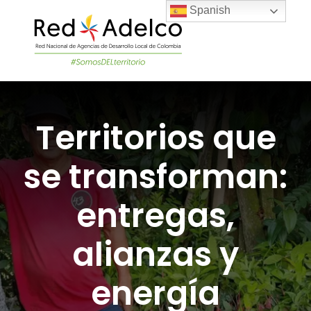
Skip
Spanish
to
content
Togg
Navi
LA RED
Territorios que
PROYECTOS DEL
se transforman:
NOTICIAS
entregas,
ÚNETE A LA RED
alianzas y
energía
ACADEMIA