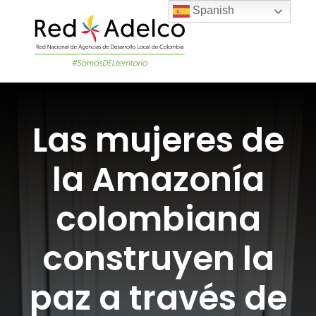
Skip
Spanish
to
content
Togg
Navi
LA RED
Las mujeres de
PROYECTOS DEL
la Amazonía
NOTICIAS
colombiana
ÚNETE A LA RED
construyen la
paz a través de
ACADEMIA