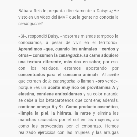
Bábara Reis le pregunta directamente a Daisy: «¿He
visto en un vídeo del IMVF que la gente no conocía la
canangucha
?
«Sí», respondió Daisy, «nosotras mismas tampoco
la
conocíamos, a pesar de vivir en el territorio».
Aprendimos «que, cuando los animales —cerdos y
otros— consumen la
canangucha
, su carne adquiere
una textura diferente
,
más rica en sabor
; por eso,
con los residuos, estamos apostando por
concentrados para el consumo animal
». Al aceite
que extraen de
la canangucha
lo llaman «
oro
verde»,
porque «es un
aceite muy rico en provitamina A
y
elastina
,
contiene antioxidantes
y su color naranja
se debe a los betacarotenos que contiene; además,
contiene omega 6 y 9
».
Como producto cosmético,
«limpia la piel, la hidrata, la nutre
y elimina las
manchas causadas por el sol en las mujeres, así
como las provocadas por el embarazo. Hemos
realizado ejercicios con las mujeres y las arrugas