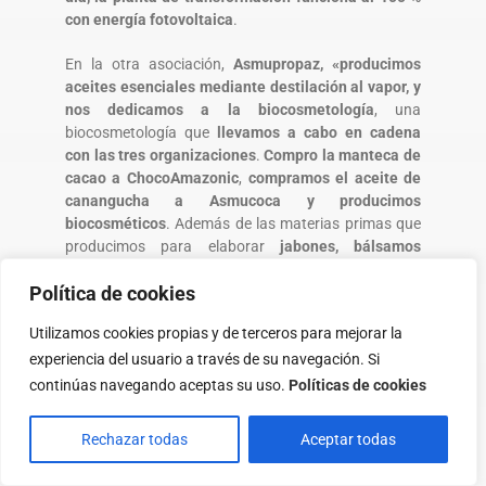
con energía fotovoltaica
.
En la otra asociación,
Asmupropaz, «producimos
aceites esenciales mediante destilación al vapor, y
nos dedicamos a la biocosmetología
, una
biocosmetología que
llevamos a cabo en cadena
con las tres organizaciones
.
Compro la manteca de
cacao a ChocoAmazonic
,
compramos el aceite de
canangucha a Asmucoca y producimos
biocosméticos
. Además de las materias primas que
producimos para elaborar
jabones, bálsamos
labiales
y, del mismo modo, poder llevar a cabo otros
Política de cookies
procesos, no solo fitoterapéuticos y cosméticos, sino
también para los procesos emocionales y
Utilizamos cookies propias y de terceros para mejorar la
alimentarios».
experiencia del usuario a través de su navegación. Si
Según Betsy
, hoy estamos «por aquí, intentando
continúas navegando aceptas su uso.
Políticas de cookies
ampliar la comercialización
,
tratando de llegar a
este mundo global mucho más allá de
Colombia»
y
Rechazar todas
Aceptar todas
conseguir «un mayor reconocimiento de toda la
belleza y de lo que podemos ofrecer a la