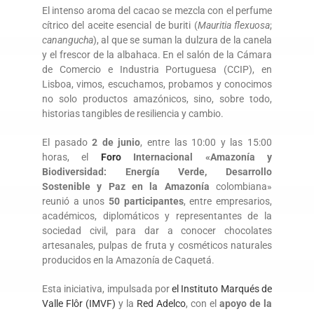
El intenso aroma del cacao se mezcla con el perfume
cítrico del aceite esencial de buriti (
Mauritia flexuosa
;
canangucha
), al que se suman la dulzura de la canela
y el frescor de la albahaca. En el salón de la Cámara
de Comercio e Industria Portuguesa (CCIP), en
Lisboa, vimos, escuchamos, probamos y conocimos
no solo productos amazónicos, sino, sobre todo,
historias tangibles de resiliencia y cambio.
El pasado
2 de junio
, entre las 10:00 y las 15:00
horas, el
Foro
Internacional «Amazonía y
Biodiversidad: Energía Verde, Desarrollo
Sostenible y Paz en la Amazonía
colombiana»
reunió a unos
50 participantes
, entre empresarios,
académicos, diplomáticos y representantes de la
sociedad civil, para dar a conocer chocolates
artesanales, pulpas de fruta y cosméticos naturales
producidos en la Amazonía de Caquetá.
Esta iniciativa, impulsada por
el Instituto Marqués de
Valle Flôr (IMVF)
y la
Red Adelco
, con el
apoyo de la