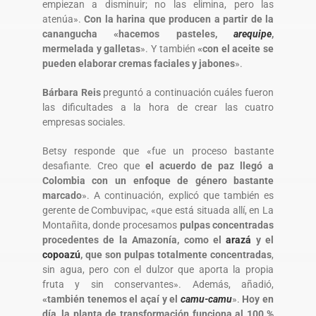
empiezan a disminuir; no las elimina, pero las
atenúa».
Con la harina que producen a partir de la
canangucha «hacemos pasteles,
arequipe
,
mermelada y galletas
». Y también
«con el aceite se
pueden elaborar cremas faciales y jabones
».
Bárbara Reis
preguntó a continuación cuáles fueron
las dificultades a la hora de crear las cuatro
empresas sociales.
Betsy responde que «fue un proceso bastante
desafiante. Creo que
el acuerdo de paz llegó a
Colombia con un enfoque de género bastante
marcado
». A continuación, explicó que también es
gerente de Combuvipac, «que está situada allí, en La
Montañita, donde procesamos
pulpas concentradas
procedentes de la Amazonía, como el
arazá
y el
copoazú
, que son pulpas totalmente concentradas
,
sin agua, pero con el dulzor que aporta la propia
fruta y sin conservantes». Además, añadió,
«también tenemos el açaí y el
camu-camu
».
Hoy en
día, la planta de transformación funciona al 100 %