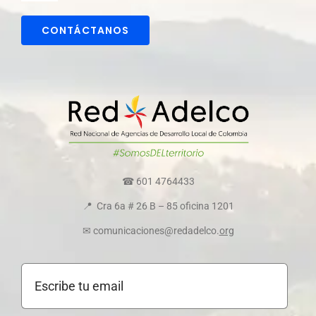
Navigation
Comunicaciones
CONTÁCTANOS
Directorio colaboradores
Transparencia y ética empresarial
Comité de convivencia
☎ 601 4764433
📍 Cra 6a # 26 B – 85 oficina 1201
Política de cookies
✉ comunicaciones@redadelco.
org